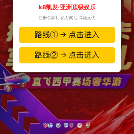
k8凯发·亚洲顶级娱乐
注册享豪礼·亿万奖池·高额无忧